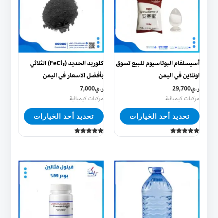
الأشكال
الأشكال
المختلفة
المختلفة
لهذا
لهذا
المنتج.
المنتج.
يمكن
يمكن
أسيسلفام البوتاسيوم للبيع تسوق
كلوريد الحديد (FeCl₃) الثلاثي
اختيار
اختيار
اونلاين في اليمن
بأفضل الاسعار في اليمن
الخيارات
الخيارات
ر.ي
29,700
ر.ي
7,000
على
على
مركبات كيميائية
مركبات كيميائية
صفحة
صفحة
تحديد أحد الخيارات
تحديد أحد الخيارات
المنتج
المنتج
تم التقييم
تم التقييم
5.00
5.00
من 5
من 5
هناك
هناك
العديد
العديد
من
من
الأشكال
الأشكال
المختلفة
المختلفة