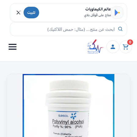
خطي إلى المحتوى
عالم الكيماويات
تثبيت
متاح على قوقل بلاي
0
كمية
بولي
فاينيل
الكحول
،
كحول
البولي
فينيل