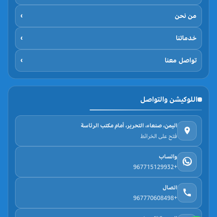
من نحن
›
خدماتنا
›
تواصل معنا
›
اللوكيشن والتواصل
اليمن، صنعاء، التحرير، أمام مكتب الرئاسة
فتح على الخرائط
واتساب
+967715129932
اتصال
+967770608498