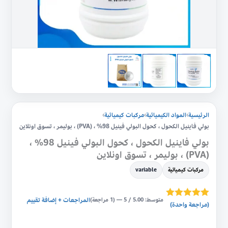
98%
،
(PVA)
،
بوليمر
،
تسوق
الرئيسية
›
المواد الكيميائية
›
مركبات كيميائية
›
اونلاين
بولي فاينيل الكحول ، كحول البولي فينيل 98% ، (PVA) ، بوليمر ، تسوق اونلاين
بولي فاينيل الكحول ، كحول البولي فينيل 98% ،
(PVA) ، بوليمر ، تسوق اونلاين
مركبات كيميائية
variable
متوسط: 5.00 / 5 — (1 مراجعة)
المراجعات + إضافة تقييم
تم التقييم بـ
(مراجعة واحدة)
5.00
من 5
بناءً على