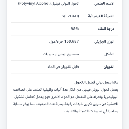
الاسم العلمي
كحول البولي فينيل (Polyvinyl Alcohol)
الصيغة الكيميائية
(C2H4O)x
درجة النقاء
98%
الوزن الجزيئي
159.687 جرام/مول
الشكل
مسحوق ابيض او حبيبات
الذوبان
قابل للذوبان في الماء
ماذا يعمل
بولي فينيل الكحول
يعمل كحول البولي فينيل من خلال عدة آليات وظيفية تعتمد على خصائصه
البوليمرية وقدرته على التفاعل مع المواد الاخرى فهو يعمل كعامل تشكيل
للاغشية عن طريق تكوين طبقات رقيقة ومرنة عند التجفيف مما يوفر حماية
وحاجزا في تطبيقات التعبئة والتغليف