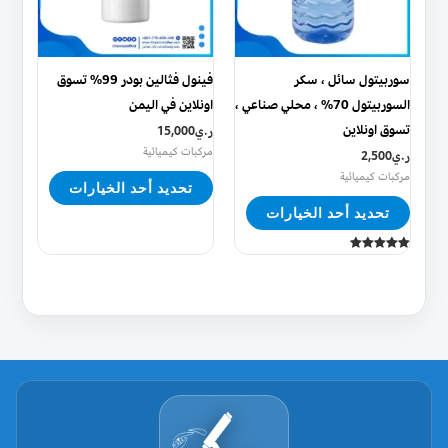
لهذا
لهذا
المنتج.
المنتج.
يمكن
يمكن
سوربيتول سائل ، سكر
فينول فثالين بودر 99% تسوق
اختيار
اختيار
السوربيتول 70% ، محلي صناعي ،
اونلاين في اليمن
الخيارات
الخيارات
تسوق اونلاين
ر.ي
15,000
على
على
مركبات كيميائية
ر.ي
2,500
صفحة
صفحة
مركبات كيميائية
تحديد أحد الخيارات
المنتج
المنتج
تحديد أحد الخيارات
تم التقييم
5.00
من 5