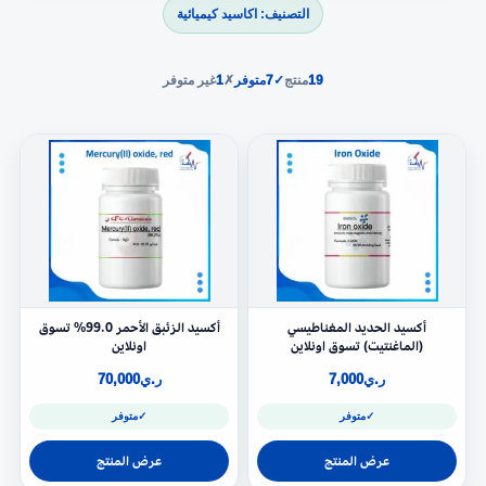
التصنيف: اكاسيد كيميائية
19
منتج
✓
7
متوفر
✗
1
غير متوفر
أكسيد الحديد المغناطيسي
أكسيد الزئبق الأحمر 99.0% تسوق
(الماغنتيت) تسوق اونلاين
اونلاين
ر.ي
7,000
ر.ي
70,000
✓
متوفر
✓
متوفر
عرض المنتج
عرض المنتج