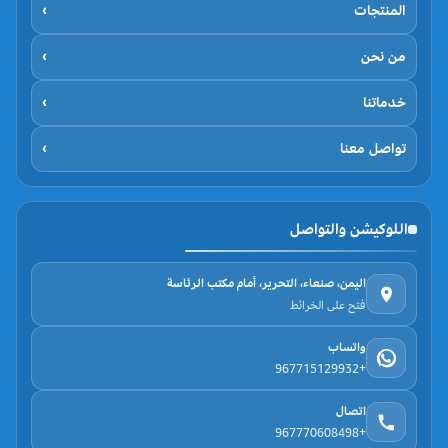
المنتجات
›
من نحن
›
خدماتنا
›
تواصل معنا
›
اللوكيشن والتواصل
اليمن، صنعاء، التحرير، أمام مكتب الرئاسة
فتح على الخرائط
واتساب
+967715129932
اتصال
+967770608498