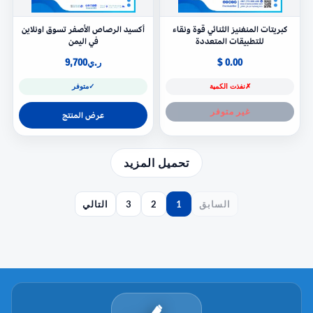
كبريتات المنغنيز الثنائي قوة ونقاء
أكسيد الرصاص الأصفر تسوق اونلاين
للتطبيقات المتعددة
في اليمن
0.00 $
ر.ي
9,700
✗
نفذت الكمية
✓
متوفر
غير متوفر
عرض المنتج
تحميل المزيد
السابق
1
2
3
التالي