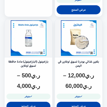
عرض المنتج
بكتين غذائي بودرة تسوق اونلاين في
باراميتول (الباراميتول) مادة حافظة
اليمن
تسوق اونلاين
ر.ي
12,000
–
ر.ي
500
–
ر.ي
60,000
ر.ي
4,000
✓
متوفر
✓
متوفر
عرض المنتج
عرض المنتج