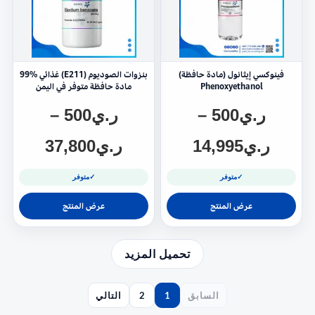
فينوكسي إيثانول (مادة حافظة)
بنزوات الصوديوم (E211) غذائي %99
Phenoxyethanol
مادة حافظة متوفر في اليمن
ر.ي
500
–
ر.ي
500
–
ر.ي
14,995
ر.ي
37,800
✓
متوفر
✓
متوفر
عرض المنتج
عرض المنتج
تحميل المزيد
السابق
1
2
التالي