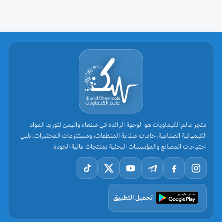
متجر عالم الكيماويات هو الوجهة الرائدة في صنعاء واليمن لتوريد المواد
الكيميائية الصناعية، خامات صناعة المنظفات، ومستلزمات المختبرات. نلبي
احتياجات المصانع والمؤسسات البحثية بمنتجات عالية الجودة
تحميل التطبيق