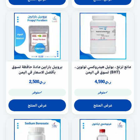
مانع تزنخ ، بوتيل هيدروكسي تولوين ،
بروبيل بارابين مادة حافظة تسوق
(BHT) تسوق في اليمن
بأفضل الاسعار في اليمن
ر.ي
4,590
ر.ي
2,500
✓
متوفر
✓
متوفر
عرض المنتج
عرض المنتج