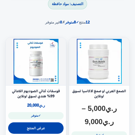
التصنيف: مواد حافظة
12
منتج
✓
8
متوفر
✗
0
غير متوفر
الصمغ العربي او صمغ الاكاسيا تسوق
فوسفات ثنائي الصوديوم اللامائي
اونلاين
99% هندي تسوق اونلاين
ر.ي
20,000
ر.ي
5,000
–
✓
متوفر
ر.ي
9,000
عرض المنتج
✓
متوفر