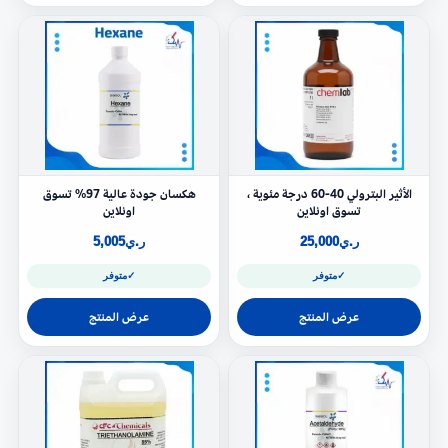
الأثير البترولي 40-60 درجة مئوية ،
هكسان جودة عالية 97% تسوق
تسوق اونلاين
اونلاين
ر.ي
25,000
ر.ي
5,005
✓
متوفر
✓
متوفر
عرض المنتج
عرض المنتج