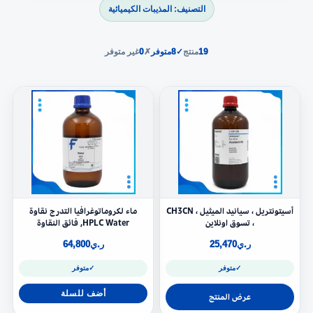
التصنيف: المذيبات الكيميائية
19
منتج
✓
8
متوفر
✗
0
غير متوفر
أسيتونتريل ، سيانيد الميثيل ، CH3CN
ماء لكروماتوغرافيا التدرج نقاوة
، تسوق اونلاين
HPLC Water, فائق النقاوة
ر.ي
25,470
ر.ي
64,800
✓
متوفر
✓
متوفر
أضف للسلة
عرض المنتج