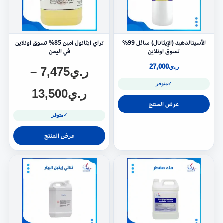
الأسيتالدهيد (الإيثانال) سائل 99%
تراي ايثانول امين 85% تسوق اونلاين
تسوق اونلاين
في اليمن
ر.ي
27,000
ر.ي
7,475
–
✓
متوفر
ر.ي
13,500
عرض المنتج
✓
متوفر
عرض المنتج