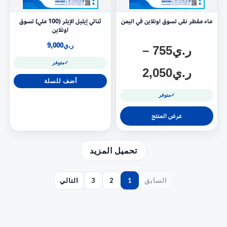
ماء مقطر نقى تسوق اونلاين في اليمن
ثنائي إيثيل الإيثر (100 ملي) تسوق
اونلاين
ر.ي
9,000
ر.ي
755
–
✓
متوفر
ر.ي
2,050
أضف للسلة
✓
متوفر
عرض المنتج
تحميل المزيد
السابق
1
2
3
التالي