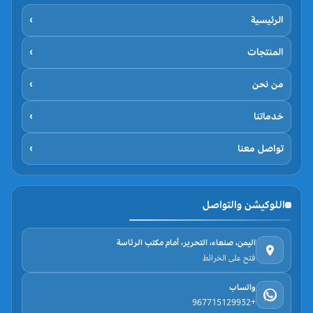
الرئيسية
›
المنتجات
›
من نحن
›
خدماتنا
›
تواصل معنا
›
اللوكيشن والتواصل
اليمن، صنعاء، التحرير، أمام مكتب الرئاسة
فتح على الخرائط
واتساب
+967715129932