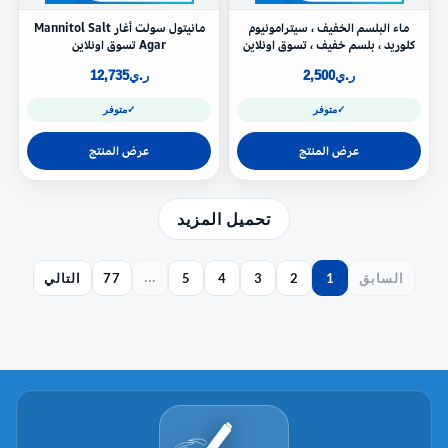
ماء البلسم الخفيف ، سيترامونيوم
مانيتول سولت أغار Mannitol Salt
كلوريد ، بلسم خفيف ، تسوق اونلاين
Agar تسوق اونلاين
ر.ي
2,500
ر.ي
12,735
✓
متوفر
✓
متوفر
عرض المنتج
عرض المنتج
تحميل المزيد
السابق
1
2
3
4
5
77
التالي
...