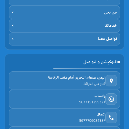
من نحن
›
خدماتنا
›
تواصل معنا
›
اللوكيشن والتواصل
اليمن، صنعاء، التحرير، أمام مكتب الرئاسة
فتح على الخرائط
واتساب
+967715129932
اتصال
+967770608498