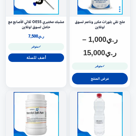
ملح نقي بلورات مكرر وناعم تسوق
مشبك مختبري OESS ثلاثي الأصابع مع
اونلاين
حامل تسوق اونلاين
ر.ي
7,500
ر.ي
1,000
–
✓
متوفر
ر.ي
15,000
أضف للسلة
✓
متوفر
عرض المنتج