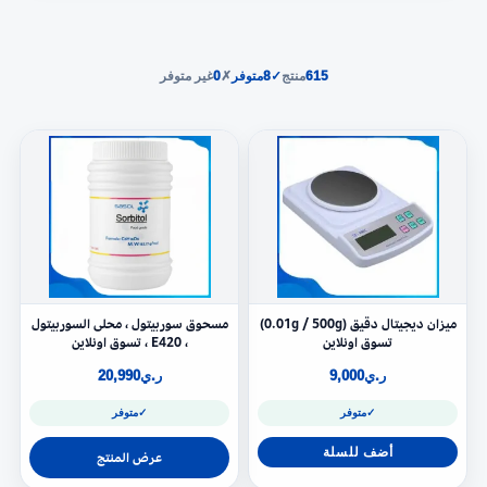
615
منتج
✓
8
متوفر
✗
0
غير متوفر
میزان دیجیتال دقيق (0.01g / 500g)
مسحوق سوربيتول ، محلى السوربيتول
تسوق اونلاين
، E420 ، تسوق اونلاين
ر.ي
9,000
ر.ي
20,990
✓
متوفر
✓
متوفر
أضف للسلة
عرض المنتج