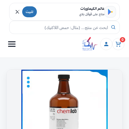
خطي إلى المحتوى
عالم الكيماويات
تثبيت
متاح على قوقل بلاي
0
كمية
الأثير
البترولي
40-
60
درجة
مئوية
،