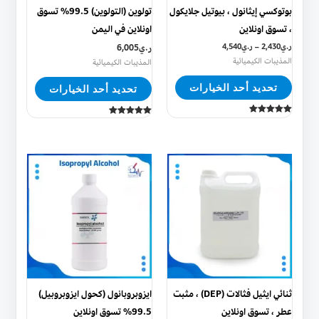
يمكن
يمكن
بوتوكسي إيثانول ، بيوتيل جلايكول
تولوين (التولوين) 99.5% تسوق
اختيار
اختيار
، تسوق اونلاين
اونلاين في اليمن
الخيارات
الخيارات
ر.ي
2,430
–
ر.ي
4,540
ر.ي
6,005
على
على
المذيبات الكيميائية
المذيبات الكيميائية
صفحة
صفحة
تحديد أحد الخيارات
تحديد أحد الخيارات
المنتج
المنتج
تم التقييم
تم التقييم
5.00
5.00
من 5
من 5
هناك
هناك
العديد
العديد
من
من
الأشكال
الأشكال
المختلفة
المختلفة
لهذا
لهذا
المنتج.
المنتج.
يمكن
يمكن
ثنائي ايثيل فثالات (DEP) ، مثبت
ايزوبروبانول (كحول ايزوبروبيل)
اختيار
اختيار
عطر ، تسوق اونلاين
99.5% تسوق اونلاين