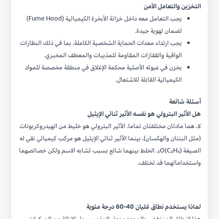
التخزين والتعامل الآمن
يجب التعامل معه داخل خزانة الأبخرة الكيميائية (Fume Hood)
لضمان تهوية جيدة.
يجب ارتداء معدات الحماية الشخصية الكاملة، بما في ذلك النظارات
الواقية والقفازات المقاومة للمذيبات والمعطف المخبري.
يخزن في عبوته الأصلية محكمة الإغلاق في منطقة مخصصة للمواد
الكيميائية القابلة للاشتعال.
أسئلة شائعة
هل الأثير البترولي هو نفسه الأثير ثنائي الإيثيل
لا، هما مادتان مختلفتان تماما. الأثير البترولي هو خليط من الهيدروكربونات
(مثل البنتان والهكسان)، بينما الأثير ثنائي الإيثيل هو مركب كيميائي نقي له
الصيغة (C₂H₅)₂O. الخلط بينهما شائع بسبب تشابه الاسم ولكن خصائصهما
واستخداماتهما قد تختلف.
لماذا يستخدم نطاق غليان 40-60 درجة مئوية
هذا النطاق المنخفض والمحدد يجعل المذيب سهل الإزالة من المركبات