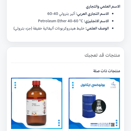
الاسم العلمي والتجاري
الاسم التجاري العربي:
أثير بترولي 40-60
الاسم الانجليزي:
Petroleum Ether 40-60 °C
الوصف العلمي:
خليط هيدروكربونات أليفاتية خفيفة (جزء بترولي)
منتجات قد تعجبك
منتجات ذات صلة
هناك
هناك
العديد
العديد
من
من
الأشكال
الأشكال
المختلفة
المختلفة
لهذا
لهذا
المنتج.
المنتج.