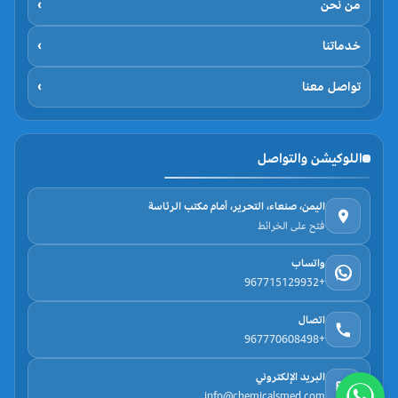
من نحن
›
خدماتنا
›
تواصل معنا
›
اللوكيشن والتواصل
اليمن، صنعاء، التحرير، أمام مكتب الرئاسة
فتح على الخرائط
واتساب
+967715129932
اتصال
+967770608498
البريد الإلكتروني
info@chemicalsmed.com