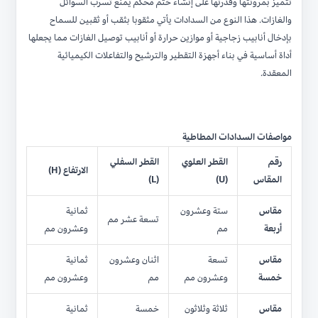
تتميز بمرونتها وقدرتها على إنشاء ختم محكم يمنع تسرب السوائل
والغازات. هذا النوع من السدادات يأتي مثقوبا بثقب أو ثقبين للسماح
بإدخال أنابيب زجاجية أو موازين حرارة أو أنابيب توصيل الغازات مما يجعلها
أداة أساسية في بناء أجهزة التقطير والترشيح والتفاعلات الكيميائية
المعقدة.
مواصفات السدادات المطاطية
رقم
القطر العلوي
القطر السفلي
الارتفاع (H)
المقاس
(U)
(L)
مقاس
ستة وعشرون
ثمانية
تسعة عشر مم
أربعة
مم
وعشرون مم
مقاس
تسعة
اثنان وعشرون
ثمانية
خمسة
وعشرون مم
مم
وعشرون مم
مقاس
ثلاثة وثلاثون
خمسة
ثمانية