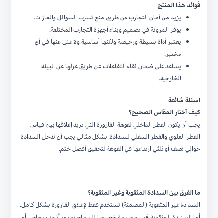
فوائد هذا المنتج
يزيد من أمان التجارب عن طريق منع تسرب السوائل والغازات.
يوفر المرونة في تصميم وبناء أجهزة التجارب المختلفة.
يعتبر أداة بسيطة ورخيصة ولكنها أساسية ولا غنى عنها في أي
مختبر.
يساعد على ضمان نقاء التفاعلات عن طريق عزلها عن البيئة
الخارجية.
اسئلة شائعة
كيف أختار المقاس الصحيح؟
يجب أن يكون القطر الداخلي لفوهة القارورة التي تريد إغلاقها بين قياس
القطر العلوي والقطر السفلي للسدادة. بشكل مثالي يجب أن تدخل السدادة
حوالي نصف أو ثلثي ارتفاعها في الفوهة لتحقيق أفضل ختم.
ما الفرق بين السدادة المثقوبة وغير المثقوبة؟
السدادة غير المثقوبة (المصمتة) تستخدم فقط لإغلاق القارورة بشكل كامل.
أما السدادة المثقوبة فهي مصممة خصيصا للسماح بمرور أنبوب زجاجي أو