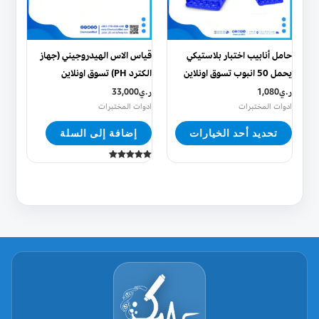
لهذا
المنتج.
يمكن
حامل أنابيب اختبار بلاستيكي
قياس الاس الهيدروجيني (جهاز
اختيار
يحمل 50 انبوب تسوق اونلاين
الكترد PH) تسوق اونلاين
الخيارات
ر.ي
1,080
ر.ي
33,000
على
ادوات المختبرات
ادوات المختبرات
صفحة
تحديد أحد الخيارات
إضافة إلى السلة
المنتج
تم التقييم
5.00
من 5