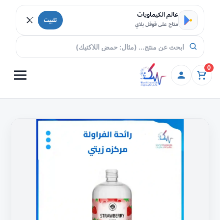
خطي إلى المحتوى
عالم الكيماويات
تثبيت
متاح على قوقل بلاي
0
كمية
رائحة
الفراولة
مركزة
(250مل)
تسوق
في
اليمن