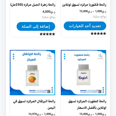
يمكن
رائحة فكتوريا مركزه تسوق اونلاين
رائحة زهرة الجبل مركزه (250مل)
اختيار
ر.ي
1,000
–
ر.ي
15,000
ر.ي
4,000
الخيارات
روائح مركزة
روائح مركزة
على
تحديد أحد الخيارات
إضافة إلى السلة
صفحة
المنتج
تم التقييم
تم التقييم
5.00
5.00
من 5
من 5
هناك
هناك
العديد
العديد
من
من
الأشكال
الأشكال
المختلفة
المختلفة
لهذا
لهذا
المنتج.
المنتج.
يمكن
يمكن
رائحة كمفورت المركزه تسوق
رائحة البرتقال المركزه تسوق في
اختيار
اختيار
اونلاين بأفضل الاسعار
اليمن
الخيارات
الخيارات
ر.ي
1,000
–
ر.ي
15,000
ر.ي
1,000
–
ر.ي
14,970