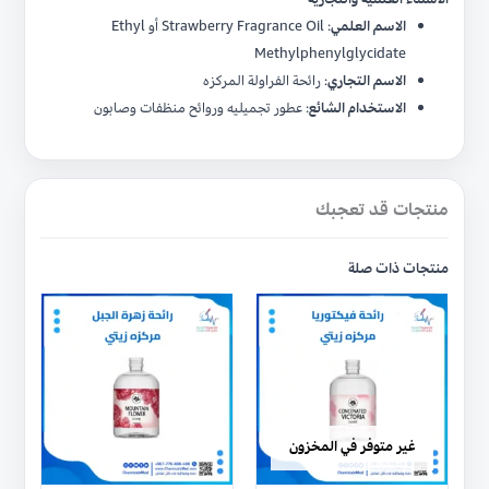
الاسم العلمي
: Strawberry Fragrance Oil أو Ethyl
Methylphenylglycidate
الاسم التجاري
: رائحة الفراولة المركزه
الاستخدام الشائع
: عطور تجميليه وروائح منظفات وصابون
منتجات قد تعجبك
منتجات ذات صلة
هناك
العديد
من
الأشكال
المختلفة
لهذا
غير متوفر في المخزون
المنتج.