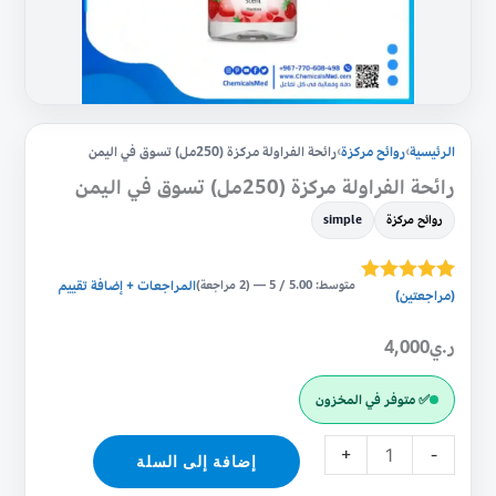
الرئيسية
›
روائح مركزة
›
رائحة الفراولة مركزة (250مل) تسوق في اليمن
رائحة الفراولة مركزة (250مل) تسوق في اليمن
روائح مركزة
simple
متوسط: 5.00 / 5 — (2 مراجعة)
المراجعات + إضافة تقييم
2
(مراجعتين)
تم التقييم بـ
5.00
من 5
بناءً على
ر.ي
4,000
تقييم
من
العملاء
✅ متوفر في المخزون
+
-
إضافة إلى السلة