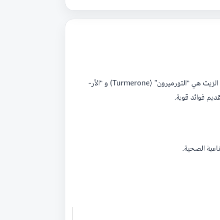
هو زيت عطري يتم الحصول عليه عن طريق تقطير جذور (ريزومات) نبات الكركم بالبخار. المكونات الرئيسية الفعالة في هذا الزيت هي “التورميرون” (Turmerone) و “الأر-
اعية الصحية.