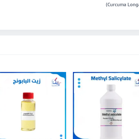
هن
ال
من
ال
ال
له
ال