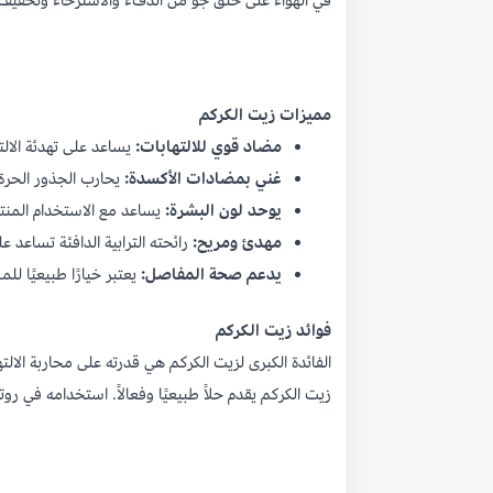
في الهواء على خلق جو من الدفء والاسترخاء وتخفيف ا
مميزات زيت الكركم
مضاد قوي للالتهابات:
يساعد على تهدئة الال
غني بمضادات الأكسدة:
يحارب الجذور الحرة
يوحد لون البشرة:
يساعد مع الاستخدام المنتظ
مهدئ ومريح:
رائحته الترابية الدافئة تساعد 
يدعم صحة المفاصل:
يعتبر خيارًا طبيعيًا 
فوائد زيت الكركم
الفائدة الكبرى لزيت الكركم هي قدرته على محاربة ال
زيت الكركم يقدم حلاً طبيعيًا وفعالاً. استخدامه في ر