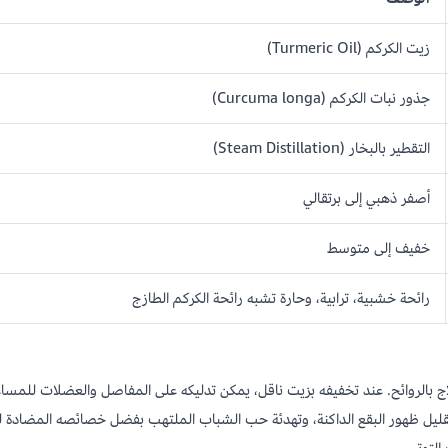
زيت الكركم (Turmeric Oil)
جذور نبات الكركم (Curcuma longa)
التقطير بالبخار (Steam Distillation)
أصفر ذهبي إلى برتقالي
خفيف إلى متوسط
رائحة خشبية، ترابية، وحارة تشبه رائحة الكركم الطازج
الروائح. عند تخفيفه بزيت ناقل، يمكن تدليكه على المفاصل والعضلات للمساعدة 
ليل ظهور البقع الداكنة، وتهدئة حب الشباب الملتهب بفضل خصائصه المضادة للبك