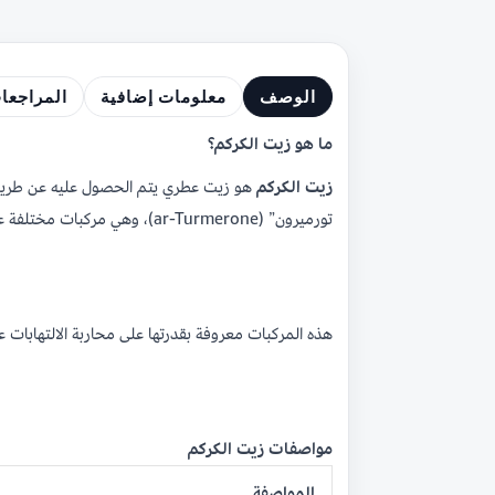
الوصف
معلومات إضافية
المراجعا
ما هو زيت الكركم؟
زيت الكركم
تورميرون” (ar-Turmerone)، وهي مركبات مختلفة عن “الكركمين” (Curcumin) الموجود في المسحوق ولكنها تكمله وتعمل معه لتقديم فوائد قوية.
هذه المركبات معروفة بقدرتها على محاربة الالتهابات 
مواصفات زيت الكركم
المواصفة