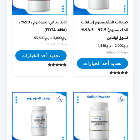
لهذا
لهذا
المنتج.
المنتج.
يمكن
يمكن
كبريتات المغنيسيوم (سلفات
اديتا رباعي الصوديوم ، 99% ،
اختيار
اختيار
المغنيسيوم) 97.5 – 98.5%
(EDTA-4Na)
الخيارات
الخيارات
تسوق اونلاين
ر.ي
3,000
–
ر.ي
53,500
على
على
مركبات كيميائية
ر.ي
2,000
–
ر.ي
4,540
صفحة
صفحة
مركبات كيميائية
تحديد أحد الخيارات
المنتج
المنتج
تحديد أحد الخيارات
تم التقييم
5.00
من 5
تم التقييم
5.00
من 5
هناك
هناك
العديد
العديد
من
من
الأشكال
الأشكال
المختلفة
المختلفة
لهذا
لهذا