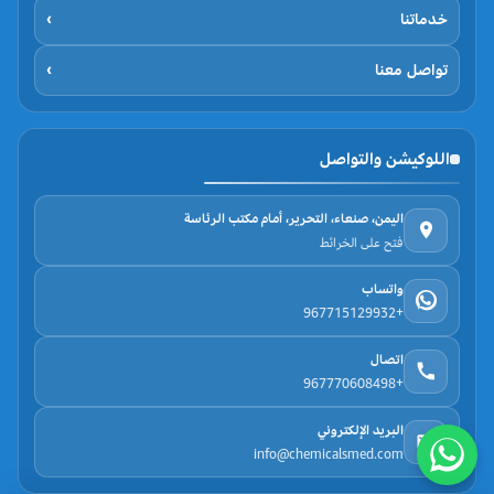
خدماتنا
›
تواصل معنا
›
اللوكيشن والتواصل
اليمن، صنعاء، التحرير، أمام مكتب الرئاسة
فتح على الخرائط
واتساب
+967715129932
اتصال
+967770608498
البريد الإلكتروني
info@chemicalsmed.com