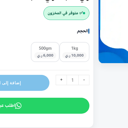
في
اليمن
✅ متوفر في المخزون
الحجم
500gm
1kg
10,000 ر.ي
6,000 ر.ي
+
-
إضافة إلى ا
اطلب عب