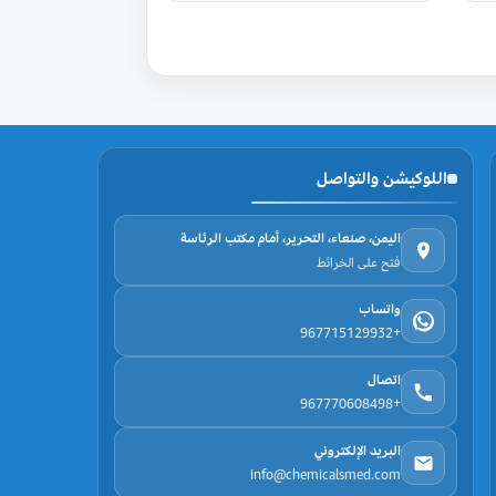
تم التقييم
5.00
من 5
اللوكيشن والتواصل
اليمن، صنعاء، التحرير، أمام مكتب الرئاسة
فتح على الخرائط
واتساب
+967715129932
اتصال
+967770608498
البريد الإلكتروني
info@chemicalsmed.com