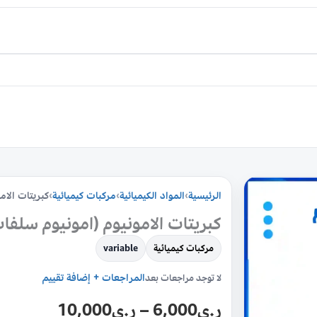
كمية
الرئيسية
›
المواد الكيميائية
›
مركبات كيميائية
›
كبريتات الام
كبريتات
الامونيوم
كبريتات الامونيوم (امونيوم سلفا
(امونيوم
مركبات كيميائية
variable
سلفات)
المراجعات + إضافة تقييم
لا توجد مراجعات بعد
تسوق
اونلاين
ر.ي
6,000
–
ر.ي
10,000