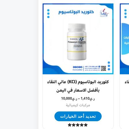
اك
هناك
عديد
العديد
من
أشكال
الأشكال
مختلفة
المختلفة
ذا
لهذا
منتج.
المنتج.
كن
يمكن
تيار
اختيار
النقاء
كلوريد البوتاسيوم (KCl) عالي النقاء
خيارات
الخيارات
بأفضل الاسعار في اليمن
ى
على
فحة
ر.ي
1,410
–
ر.ي
10,000
صفحة
مركبات كيميائية
منتج
المنتج
تحديد أحد الخيارات