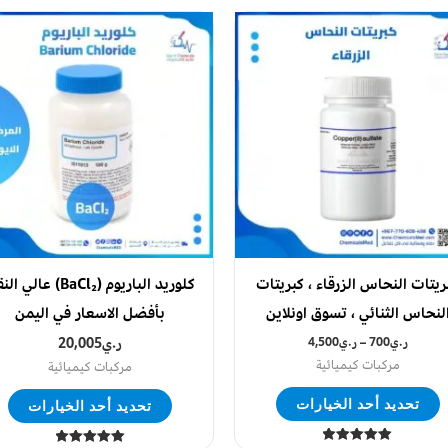
هناك
هن
العديد
ال
من
من
الأشكال
ال
المختلفة
ال
لهذا
له
المنتج.
ال
يمكن
يم
اختيار
اخ
ريتات النحاس الزرقاء ، كبريتات
كلوريد الباريوم (BaCl₂) عالي 
الخيارات
ال
لنحاس الثنائي ، تسوق اونلاين
بأفضل الاسعار في اليمن
على
عل
ر.ي
700
–
ر.ي
4,500
صفحة
ر.ي
20,005
ص
مركبات كيميائية
مركبات كيميائية
المنتج
ال
تحديد أحد الخيارات
تحديد أحد الخيارات