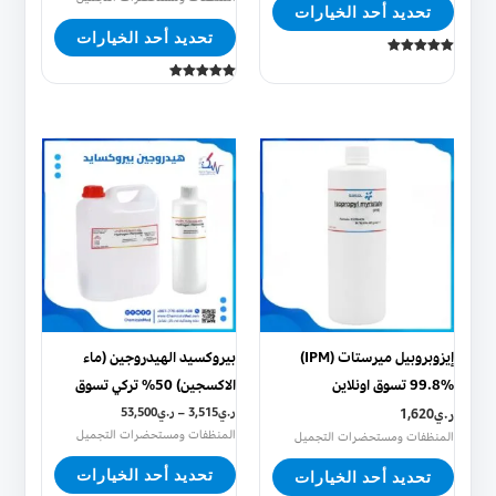
تحديد أحد الخيارات
المنتج
المنتج
تحديد أحد الخيارات
تم التقييم
5.00
من 5
تم التقييم
5.00
من 5
هناك
هناك
العديد
العديد
من
من
الأشكال
الأشكال
المختلفة
المختلفة
لهذا
لهذا
المنتج.
المنتج.
يمكن
يمكن
إيزوبروبيل ميرستات (IPM)
بيروكسيد الهيدروجين (ماء
اختيار
اختيار
99.8% تسوق اونلاين
الاكسجين) 50% تركي تسوق
الخيارات
الخيارات
ر.ي
1,620
ر.ي
3,515
–
ر.ي
53,500
على
على
المنظفات ومستحضرات التجميل
المنظفات ومستحضرات التجميل
صفحة
صفحة
تحديد أحد الخيارات
تحديد أحد الخيارات
المنتج
المنتج