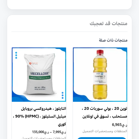
منتجات قد تعجبك
منتجات ذات صلة
هناك
هناك
العديد
العديد
من
من
الأشكال
الأشكال
المختلفة
المختلفة
لهذا
لهذا
المنتج.
المنتج.
يمكن
يمكن
توين 20 ، بولي سوربات 20 ،
التايلوز ، هيدروكسي بروبايل
اختيار
اختيار
مستحلب ، تسوق في اونلاين
ميثيل السليلوز ، (HPMC) 90% ،
الخيارات
الخيارات
كوري
ر.ي
6,965
على
على
المنظفات ومستحضرات التجميل
ر.ي
7,995
–
ر.ي
135,000
صفحة
صفحة
المنظفات ومستحضرات التجميل