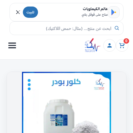
خطي إلى المحتوى
عالم الكيماويات
تثبيت
متاح على قوقل بلاي
0
كمية
مسحوق
الكلور
بودر
70%
تسوق
اونلاين
في