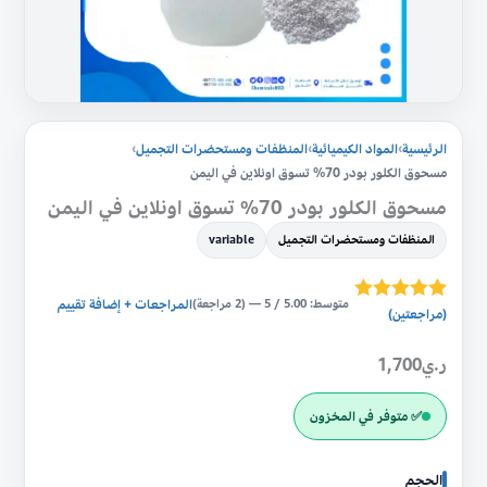
اليمن
الرئيسية
›
المواد الكيميائية
›
المنظفات ومستحضرات التجميل
›
مسحوق الكلور بودر 70% تسوق اونلاين في اليمن
مسحوق الكلور بودر 70% تسوق اونلاين في اليمن
المنظفات ومستحضرات التجميل
variable
متوسط: 5.00 / 5 — (2 مراجعة)
المراجعات + إضافة تقييم
2
(مراجعتين)
تم التقييم بـ
5.00
من 5
بناءً على
ر.ي
1,700
تقييم
من
العملاء
✅ متوفر في المخزون
الحجم