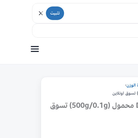
تثبيت
 الوزن
›
ميزان وزن رقمي دقيق طراز DM3 محمول (500g/0.1g) تسوق