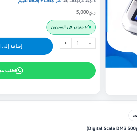
المراجعات + إضافة تقييم
لا توجد مراجعات بعد
محمول
(500g/0.1g)
ر.ي
5,000
تسوق
✅ متوفر في المخزون
اونلاين
+
-
إضافة إلى ا
اطلب عب
ت