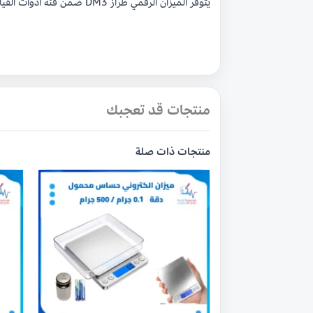
يتوفر الميزان الرقمي طراز DM3 ضمن فئة ادوات القياس والمعايرة الدقيقة، ويمكن الحصول عليه من متجر
منتجات قد تعجبك
منتجات ذات صلة