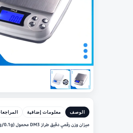
الوصف
معلومات إضافية
المراجعا
ميزان وزن رقمي دقيق طراز DM3 محمول (Digital Scale DM3 500g/0.1g)