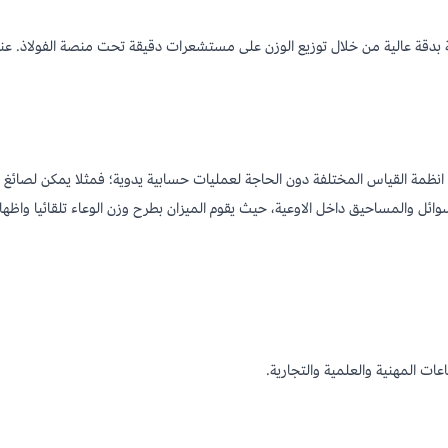
ة تحليلية لقياس الكتلة بدقة عالية من خلال توزيع الوزن على مستشعرات دقيقة تحت منصة ال
 انظمة القياس المختلفة دون الحاجة لعمليات حسابية يدوية؛ فمثلا يمكن لصائغ ا
Tare) على تسهيل وزن السوائل والمساحيق داخل الاوعية، حيث يقوم الميزان بطرح وزن الوعاء تلق