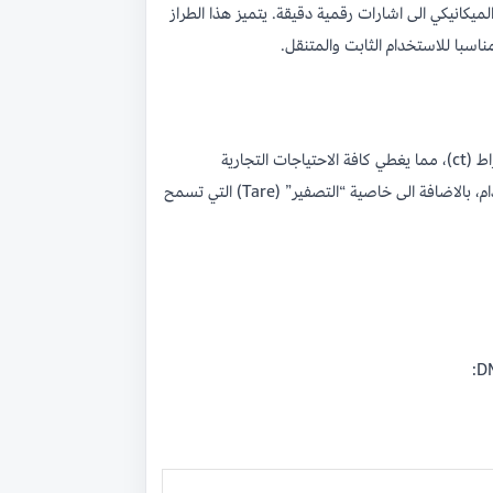
د على مستشعرات الوزن عالية الحساسية (Strain Gauge Sensors) لتحويل الضغط الميكانيكي الى اشارات رقمية دقيقة. يتميز هذا الطراز
يشتمل الجهاز على ستة اوضاع للوزن تشمل الجرام (g)، الاونصة (oz)، الاونصة الترويسية (ozt)، وزن البنس (dwt)، الحبة (gn)، والقيراط (ct)، مما يغطي كافة الاحتياجات التجارية
والعلمية. كما تم تزويد الميزان بنظام ذكي للحفاظ على الطاقة يقوم بايقاف تشغيل الجهاز تلقائيا بعد مئة وثمانين ثانية من عدم الاستخدام، بالاضافة الى خاصية “التصفير” (Tare) التي تسمح