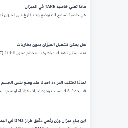
ماذا تعني خاصية TARE في الميزان
هي خاصية تسمح لك بوضع وعاء فارغ على الميزان ثم ض
هل يمكن تشغيل الميزان بدون بطاريات
نعم، يمكن تشغيله مباشرة باستخدام محول الطاقة (DC) المرفق او المتوافق معه، مما يوفر استهلاكا دائما للبطاريات في حال الاستخدام الثابت.
لماذا تختلف القراءة احيانا عند وضع نفس الجسم
قد يحدث ذلك بسبب وجود تيارات هوائية، او عدم است
اين يباع ميزان وزن رقمي دقيق طراز DM3 في اليمن