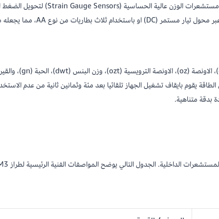
الميزان الرقمي طراز DM3 هو جهاز قياس يعتم
A، مما يجعله مناسبا للاستخدام الثابت والمتنقل.
ة بدقة متناهية.
مستشعرات الداخلية. الجدول التالي يوضح المواصفات الفنية الرئيسية لطراز DM3: