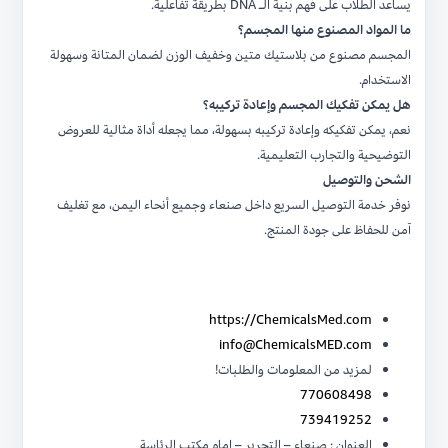
يساعد الطلاب على فهم بنية الـ DNA بطريقة تفاعلية.
ما المواد المصنوع منها المجسم؟
المجسم مصنوع من بلاستيك متين وخفيف الوزن لضمان المتانة وسهولة
الاستخدام.
هل يمكن تفكيك المجسم وإعادة تركيبه؟
نعم، يمكن تفكيكه وإعادة تركيبه بسهولة، مما يجعله أداة مثالية للعروض
التوضيحية والتجارب التعليمية.
الشحن والتوصيل
نوفر خدمة التوصيل السريع داخل صنعاء وجميع أنحاء اليمن، مع تغليف
آمن للحفاظ على جودة المنتج.
https://ChemicalsMed.com
info@ChemicalsMED.com
لمزيد من المعلومات والطلبات!
770608498
739419252
العنوان : صنعاء – التحرير – امام مكتب الرئاسة