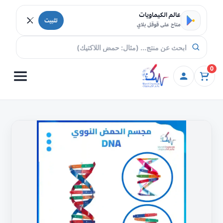
خطي إلى المحتوى
عالم الكيماويات
تثبيت
متاح على قوقل بلاي
0
كمية
مجسم
الحمض
النووي
DNA
اشتري
اونلاين
بأفضل