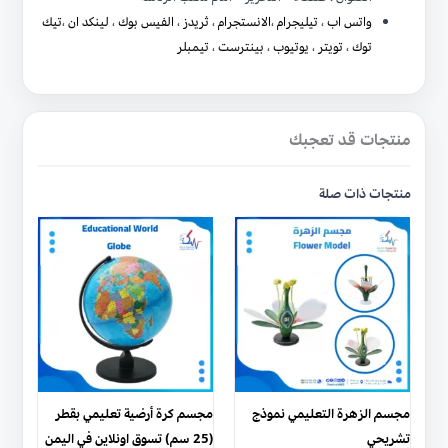
واتس اب
،
تيليجرام
،
الانستجرام
،
ثريدز
،
الفيس بوك
،
لينكد ان
،
تيك
توك
،
تويتر
،
يوتيوب
،
بينترست
،
تيمبلر
منتجات قد تعجبك
منتجات ذات صلة
مجسم الزهرة التعليمي نموذج
مجسم كرة أرضية تعليمي بقطر
تشريحي
(25 سم) تسوق اونلاين في اليمن