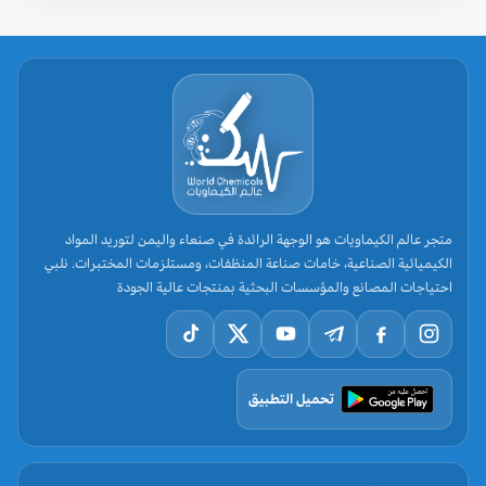
متجر عالم الكيماويات هو الوجهة الرائدة في صنعاء واليمن لتوريد المواد
الكيميائية الصناعية، خامات صناعة المنظفات، ومستلزمات المختبرات. نلبي
احتياجات المصانع والمؤسسات البحثية بمنتجات عالية الجودة
تحميل التطبيق