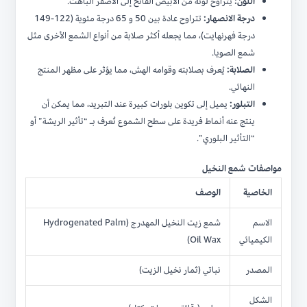
اللون:
يتراوح لونه من الأبيض الفاتح إلى الأصفر الباهت.
درجة الانصهار:
تتراوح عادة بين 50 و 65 درجة مئوية (122-149
درجة فهرنهايت)، مما يجعله أكثر صلابة من أنواع الشمع الأخرى مثل
شمع الصويا.
الصلابة:
يُعرف بصلابته وقوامه الهش، مما يؤثر على مظهر المنتج
النهائي.
التبلور:
يميل إلى تكوين بلورات كبيرة عند التبريد، مما يمكن أن
ينتج عنه أنماط فريدة على سطح الشموع تُعرف بـ “تأثير الريشة” أو
“التأثير البلوري”.
مواصفات شمع النخيل
الخاصية
الوصف
الاسم
شمع زيت النخيل المهدرج (Hydrogenated Palm
الكيميائي
Oil Wax)
المصدر
نباتي (ثمار نخيل الزيت)
الشكل