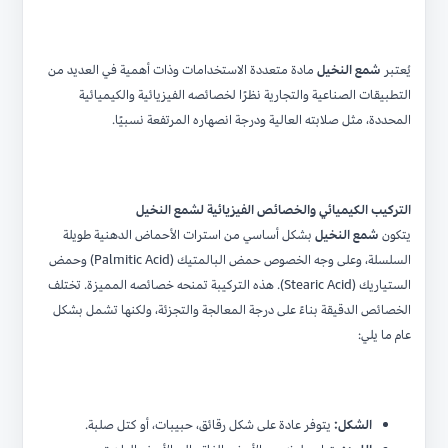
يُعتبر
شمع النخيل
مادة متعددة الاستخدامات وذات أهمية في العديد من
التطبيقات الصناعية والتجارية نظرًا لخصائصه الفيزيائية والكيميائية
المحددة، مثل صلابته العالية ودرجة انصهاره المرتفعة نسبيًا.
التركيب الكيميائي والخصائص الفيزيائية لشمع النخيل
يتكون
شمع النخيل
بشكل أساسي من استرات الأحماض الدهنية طويلة
السلسلة، وعلى وجه الخصوص حمض البالمتيك (Palmitic Acid) وحمض
الستياريك (Stearic Acid). هذه التركيبة تمنحه خصائصه المميزة. تختلف
الخصائص الدقيقة بناءً على درجة المعالجة والتجزئة، ولكنها تشمل بشكل
عام ما يلي:
الشكل:
يتوفر عادة على شكل رقائق، حبيبات، أو كتل صلبة.