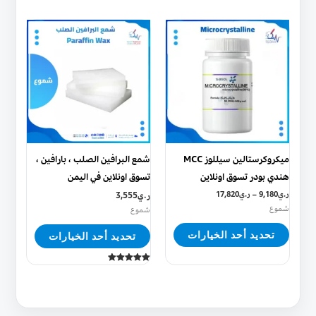
من 5
من 5
هناك
هناك
العديد
العديد
من
من
الأشكال
الأشكال
المختلفة
المختلفة
لهذا
لهذا
المنتج.
المنتج.
يمكن
يمكن
ميكروكرستالين سيللوز MCC
شمع البرافين الصلب ، بارافين ،
اختيار
اختيار
هندي بودر تسوق اونلاين
تسوق اونلاين في اليمن
الخيارات
الخيارات
ر.ي
9,180
–
ر.ي
17,820
ر.ي
3,555
على
على
شموع
شموع
صفحة
صفحة
تحديد أحد الخيارات
تحديد أحد الخيارات
المنتج
المنتج
تم التقييم
5.00
من 5