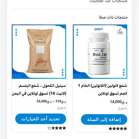
منتجات قد تعجبك
منتجات ذات صلة
هناك
العديد
من
الأشكال
المختلفة
لهذا
المنتج.
يمكن
شمع لانولين (اللانولين) الخام 1
سيتيل الكحول ، شمع البلسم
اختيار
كجم تسوق اونلاين
(لانيت 16) تسوق اونلاين في اليمن
الخيارات
ر.ي
14,000
ر.ي
510
–
ر.ي
54,000
على
شموع
شموع
صفحة
تحديد أحد الخيارات
إضافة إلى السلة
المنتج
تم التقييم
تم التقييم
3.67
5.00