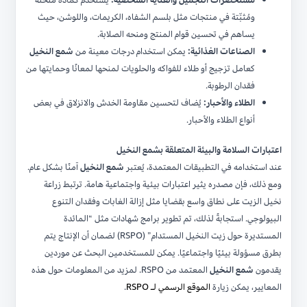
ومُثبِّتة في منتجات مثل بلسم الشفاه، الكريمات، واللوشن، حيث
يساهم في تحسين قوام المنتج ومنحه الصلابة.
الصناعات الغذائية:
يمكن استخدام درجات معينة من
شمع النخيل
كعامل تزجيج أو طلاء للفواكه والحلويات لمنحها لمعانًا وحمايتها من
فقدان الرطوبة.
الطلاء والأحبار:
يُضاف لتحسين مقاومة الخدش والانزلاق في بعض
أنواع الطلاء والأحبار.
اعتبارات السلامة والبيئة المتعلقة بشمع النخيل
عند استخدامه في التطبيقات المعتمدة، يُعتبر
شمع النخيل
آمنًا بشكل عام.
ومع ذلك، فإن مصدره يثير اعتبارات بيئية واجتماعية هامة. ترتبط زراعة
نخيل الزيت على نطاق واسع بقضايا مثل إزالة الغابات وفقدان التنوع
البيولوجي. استجابةً لذلك، تم تطوير برامج شهادات مثل “المائدة
المستديرة حول زيت النخيل المستدام” (RSPO) لضمان أن الإنتاج يتم
بطرق مسؤولة بيئيًا واجتماعيًا. يمكن للمستخدمين البحث عن موردين
يقدمون
شمع النخيل
المعتمد من RSPO. لمزيد من المعلومات حول هذه
المعايير، يمكن زيارة
الموقع الرسمي لـ RSPO
.