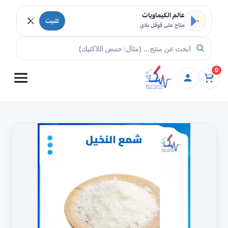
خطي إلى المحتوى
عالم الكيماويات
تثبيت
متاح على قوقل بلاي
0
كمية
شمع
النخيل
النقى
تسوق
اونلاين