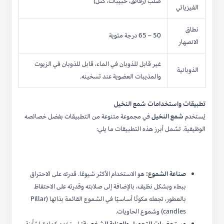
صلب (رقائق، حبيبات، كتل)
الفيزيائي
نطاق
50 – 65 درجة مئوية
الانصهار
غير قابل للذوبان في الماء، قابل للذوبان في الزيوت
الذوبانية
والمذيبات العضوية عند تسخينه.
تطبيقات واستخدامات شمع النخيل
يُستخدم
شمع النخيل
في مجموعة متنوعة من التطبيقات بفضل خصائصه
الوظيفية. تشمل أبرز هذه التطبيقات ما يلي:
صناعة الشموع:
هو الاستخدام الأكثر شيوعًا. قدرته على الاحتراق
ببطء وبشكل نظيف، بالإضافة إلى صلابته وقدرته على الاحتفاظ
بالعطور، تجعله مكونًا أساسيًا في الشموع القائمة بذاتها (Pillar
candles) وشموع الحاويات.
مستحضرات التجميل والعناية الشخصية:
يُستخدم كمادة مُثخِّنة