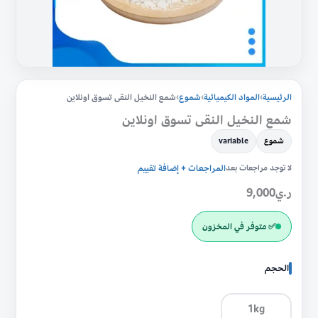
الرئيسية
›
المواد الكيميائية
›
شموع
›
شمع النخيل النقى تسوق اونلاين
شمع النخيل النقى تسوق اونلاين
شموع
variable
لا توجد مراجعات بعد
المراجعات + إضافة تقييم
ر.ي
9,000
✅ متوفر في المخزون
الحجم
1kg