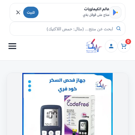
خطي إلى المحتوى
عالم الكيماويات
تثبيت
متاح على قوقل بلاي
0
كمية
جهاز
كود
فري
فحص
السكر
في
الدم