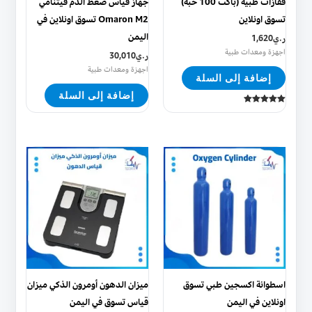
قفازات طبية (باكت 100 حبة)
جهاز قياس ضغط الدم فيتنامي
تسوق اونلاين
Omaron M2 تسوق اونلاين في
اليمن
ر.ي
1,620
اجهزة ومعدات طبية
ر.ي
30,010
اجهزة ومعدات طبية
إضافة إلى السلة
إضافة إلى السلة
تم التقييم
5.00
من 5
هناك
العديد
من
الأشكال
المختلفة
لهذا
المنتج.
يمكن
اسطوانة اكسجين طبي تسوق
ميزان الدهون أومرون الذكي ميزان
اختيار
اونلاين في اليمن
قياس تسوق في اليمن
الخيارات