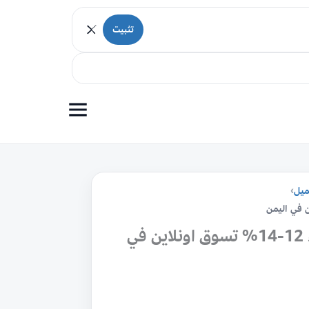
تثبيت
ميل
›
هيبوكلوريت الصوديوم سائل نقاء 12-14% تسوق اونلاين في