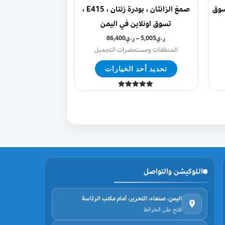
سوق
صمغ الزانثان ، بودرة زنتان ، E415 ،
خيارات
الخيارات
تسوق اونلاين في اليمن
ى
على
فحة
ر.ي
5,005
–
ر.ي
86,400
صفحة
المنظفات ومستحضرات التجميل
منتج
المنتج
تحديد أحد الخيارات
تم التقييم
5.00
من 5
اللوكيشن والتواصل
اليمن، صنعاء، التحرير، أمام مكتب الرئاسة
فتح على الخرائط