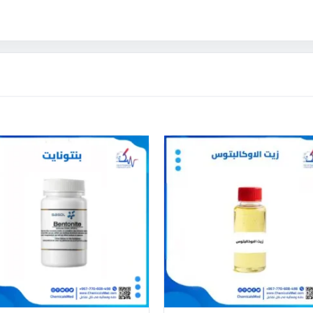
هناك
هن
العديد
ال
من
من
الأشكال
ال
المختلفة
ال
لهذا
له
المنتج.
ال
يمكن
يم
اختيار
اخ