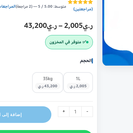
تسوق
المراجعات
متوسط: 5.00 / 5 — (2 مراجعة)
(مراجعتين)
2
تم التقييم بـ
اونلاين
5.00
من 5
في
بناءً على
ر.ي
2,005
–
ر.ي
43,200
تقييم
من
اليمن
العملاء
✅ متوفر في المخزون
الحجم
35kg
1L
2,005 ر.ي
43,200 ر.ي
+
-
إضافة إلى ا