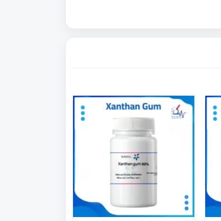
اك
هناك
عديد
العديد
من
أشكال
الأشكال
مختلفة
المختلفة
ذا
لهذا
منتج.
المنتج.
كن
يمكن
تيار
اختيار