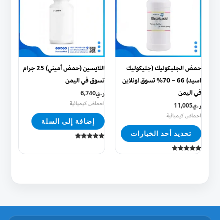
من
الأشكال
المختلفة
لهذا
المنتج.
يمكن
حمض الجليكوليك (جليكوليك
اللايسين (حمض أميني) 25 جرام
اختيار
اسيد) 66 – 70% تسوق اونلاين
تسوق في اليمن
الخيارات
في اليمن
ر.ي
6,740
على
احماض كيميائية
ر.ي
11,005
صفحة
احماض كيميائية
إضافة إلى السلة
المنتج
تحديد أحد الخيارات
تم التقييم
5.00
من 5
تم التقييم
5.00
من 5