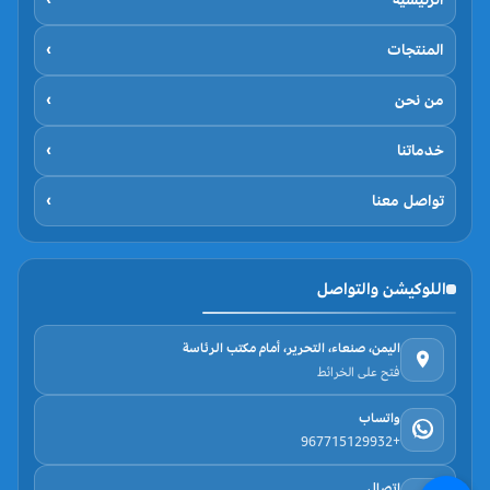
المنتجات
›
من نحن
›
خدماتنا
›
تواصل معنا
›
اللوكيشن والتواصل
اليمن، صنعاء، التحرير، أمام مكتب الرئاسة
فتح على الخرائط
واتساب
+967715129932
اتصال