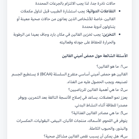
حالات نادرة جدا، لذا يجب الالتزام بالجرعات المحددة
التفاعلات الدوائية:
يجب استشارة الطبيب قبل تناول مكملات
الفالين، خاصة للأشخاص الذين يعانون من حالات صحية معينة أو
يتناولون أدوية محددة
التخزين:
يجب تخزين الفالين في مكان بارد وجاف بعيدا عن الرطوبة
والحرارة للحفاظ على جودته وفعاليته
الأسئلة الشائعة حول حمض أميني الفالين
س1: ما هو الفالين؟
الفالين هو حمض أميني أساسي متفرع السلسلة (BCAA) لا يستطيع الجسم
تصنيعه، ويجب الحصول عليه من الغذاء.
س2: ما هي أهمية الفالين للرياضيين؟
يعزز نمو العضلات، يساعد في إصلاح الأنسجة التالفة بعد التمرين، ويوفر
مصدرا للطاقة أثناء النشاط البدني.
س3: ما هي مصادر الفالين الغذائية؟
يتوفر في اللحوم، الأسماك، منتجات الألبان، البيض، البقوليات، المكسرات
والبذور، والحبوب الكاملة.
س4: هل يمكن أن يسبب نقص الفالين مشاكل صحية؟