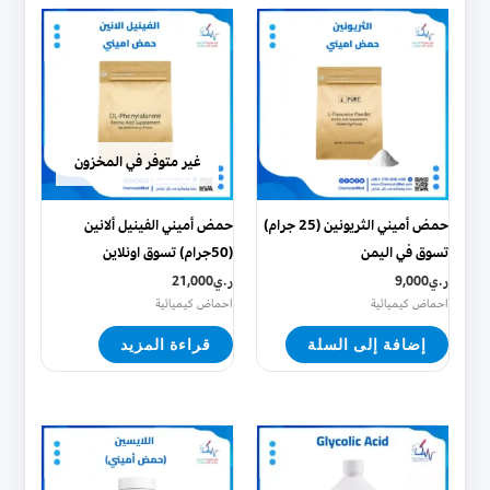
غير متوفر في المخزون
حمض أميني الثريونين (25 جرام)
حمض أميني الفينيل ألانين
تسوق في اليمن
(50جرام) تسوق اونلاين
ر.ي
9,000
ر.ي
21,000
احماض كيميائية
احماض كيميائية
إضافة إلى السلة
قراءة المزيد
هناك
العديد