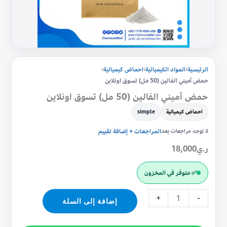
الرئيسية
›
المواد الكيميائية
›
احماض كيميائية
›
حمض أميني الفالين (50 مل) تسوق اونلاين
حمض أميني الفالين (50 مل) تسوق اونلاين
احماض كيميائية
simple
لا توجد مراجعات بعد
المراجعات + إضافة تقييم
ر.ي
18,000
✅ متوفر في المخزون
+
-
إضافة إلى السلة