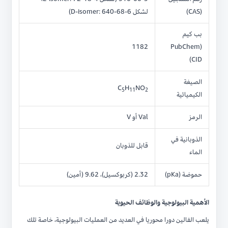
(CAS)
لشكل D-isomer: 640-68-6)
بب كيم
1182
(PubChem
CID)
الصيغة
C
H
NO
5
11
2
الكيميائية
الرمز
Val أو V
الذوبانية في
قابل للذوبان
الماء
حموضة (pKa)
2.32 (كربوكسيل)، 9.62 (أمين)
الأهمية البيولوجية والوظائف الحيوية
يلعب الفالين دورا محوريا في العديد من العمليات البيولوجية، خاصة تلك