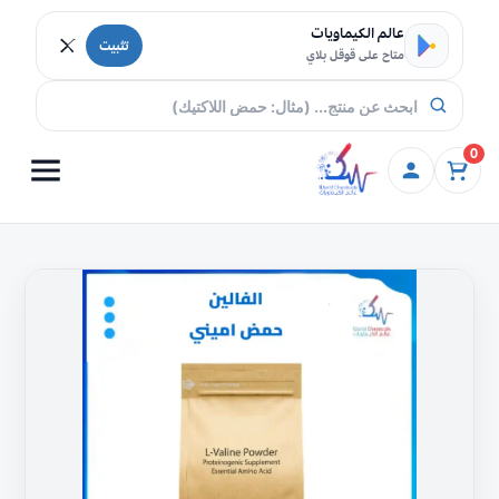
خطي إلى المحتوى
عالم الكيماويات
تثبيت
متاح على قوقل بلاي
0
كمية
حمض
أميني
الفالين
(50
مل)
تسوق
اونلاين