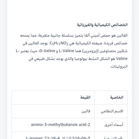
الخصائص الكيميائية والفيزيائية
الفالين هو حمض أميني ألفا يتميز بسلسلة جانبية متفرعة، مما يمنحه
خصائص فريدة. صيغته الكيميائية هي
NO
H
C
. يوجد الفالين في
5
11
2
شكلين متصاوغين (إيزومرين) هما L-Valine و D-Valine، حيث يعتبر L-
Valine هو الشكل النشط بيولوجيا والذي يوجد بشكل طبيعي في
البروتينات.
الخاصية
القيمة
الاسم النظامي
فالين
أسماء أخرى
2-amino-3-methylbutanoic acid
رقم التسجيل
516-06-3 (لشكل L-isomer: 72-18-4،