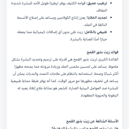
ترطيب عميق:
قوامه الكثيف يوفر ترطيبًا طويل الأمد للبشرة شديدة
الجفاف.
تجديد الخلايا:
يعزز إنتاج الكولاجين ويساعد على إصلاح الأنسجة
التالفة في الجلد.
طبيعي بالكامل:
زيت نقي بدون أي إضافات كيميائية مما يجعله
خيارًا آمنًا للعناية بالبشرة.
فوائد زيت بذور القمح
الفائدة الكبرى لزيت بذور القمح هي قدرته على ترميم وتجديد البشرة بشكل
ملحوظ. يساعد على تحسين ملمس الجلد وزيادة مرونته مما يمنحه مظهرًا
أكثر شبابًا وصحة. استخدامه بانتظام على علامات التمدد والندبات يمكن أن
يساعد في تخفيف مظهرها مع مرور الوقت. كما أنه يوفر طبقة حماية طبيعية
للبشرة ضد العوامل البيئية الضارة. للشعر هو بمثابة علاج إنقاذ يعيد له
الرطوبة والحيوية المفقودة.
الأسئلة الشائعة عن زيت بذور القمح
هل زيت بذور القمح مناسب للبشرة الدهنية؟