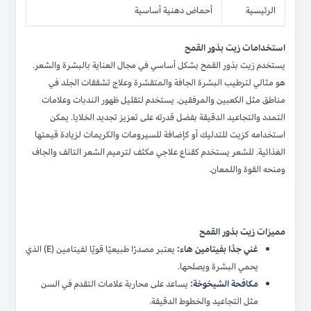
الرئيسية
أحماض دهنية أساسية
استخدامات زيت بذور القمح
يستخدم زيت بذور القمح بشكل أساسي في مجال العناية بالبشرة والشعر.
هو مثالي لترطيب البشرة الجافة والمتقشرة وعلاج تشققات الجلد في
مناطق مثل الكعبين والمرفقين. يستخدم لتقليل ظهور الندبات وعلامات
التمدد والتجاعيد الدقيقة بفضل قدرته على تعزيز تجديد الخلايا. يمكن
استخدامه كزيت للتدليك أو كإضافة للسيرومات والكريمات لزيادة قيمتها
الغذائية. للشعر يستخدم كقناع علاجي مكثف لترميم الشعر التالف والجاف
ومنحه القوة واللمعان.
مميزات زيت بذور القمح
غني جدًا بفيتامين هاء:
يعتبر مصدرًا طبيعيًا قويًا لفيتامين (E) الذي
يحمي البشرة ويصلحها.
مكافحة الشيخوخة:
يساعد على محاربة علامات التقدم في السن
مثل التجاعيد والخطوط الدقيقة.