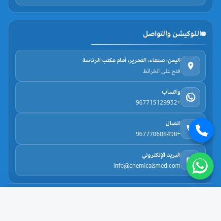
اللوكيشن والتواصل
اليمن، صنعاء، التحرير، أمام مكتب الرئاسة
فتح على الخرائط
واتساب
+967715129932
اتصال
+967770608498
البريد الإلكتروني
info@chemicalsmed.com
حقوق الطبع والنشر لدى عالم الكيماويات © 2025
زيت بذور القمح : عالي الجودة تسوق اونلاين
سياسة الخصوصية
•
سياسة الاسترجاع
•
الشروط والأحكام