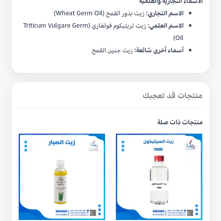
الأسماء التجارية والعلمية
الاسم التجاري:
زيت بذور القمح (Wheat Germ Oil)
الاسم العلمي:
زيت تريتيكوم فولغاري (Triticum Vulgare Germ
Oil)
أسماء أخرى شائعة:
زيت جنين القمح
منتجات قد تعجبك
منتجات ذات صلة
هناك
العديد
من
الأشكال
المختلفة
لهذا
المنتج.