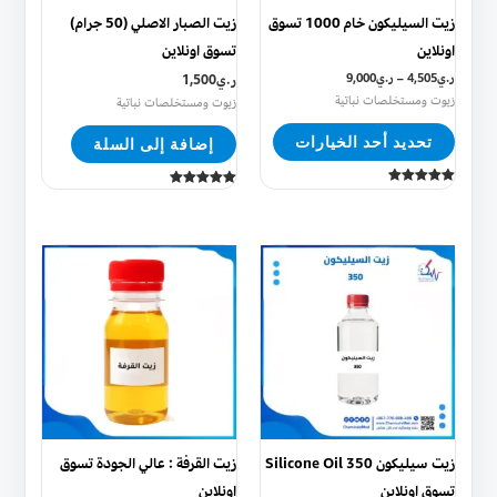
يمكن
زيت السيليكون خام 1000 تسوق
زيت الصبار الاصلي (50 جرام)
اختيار
اونلاين
تسوق اونلاين
الخيارات
ر.ي
4,505
–
ر.ي
9,000
ر.ي
1,500
على
زيوت ومستخلصات نباتية
زيوت ومستخلصات نباتية
صفحة
تحديد أحد الخيارات
إضافة إلى السلة
المنتج
تم التقييم
تم التقييم
5.00
5.00
من 5
من 5
هناك
هناك
العديد
العديد
من
من
الأشكال
الأشكال
المختلفة
المختلفة
لهذا
لهذا
المنتج.
المنتج.
يمكن
يمكن
زيت سيليكون 350 Silicone Oil
زيت القرفة : عالي الجودة تسوق
اختيار
اختيار
تسوق اونلاين
اونلاين