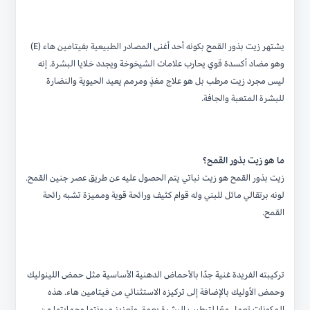
يشتهر زيت بذور القمح بكونه أحد أغنى المصادر الطبيعية بفيتامين هاء (E)
وهو مضاد أكسدة قوي يحارب علامات الشيخوخة ويجدد خلايا البشرة. إنه
ليس مجرد زيت مرطب بل هو علاج مغذٍ ومرمم يعيد الحيوية والنضارة
للبشرة المتعبة والجافة.
ما هو زيت بذور القمح؟
زيت بذور القمح هو زيت نباتي يتم الحصول عليه عن طريق عصر جنين القمح.
لونه برتقالي مائل للبني وله قوام كثيف ورائحة قوية ومميزة تشبه رائحة
القمح.
تركيبته الفريدة غنية جدًا بالأحماض الدهنية الأساسية مثل حمض اللينوليك
وحمض الأوليك بالإضافة إلى تركيزه الاستثنائي من فيتامين هاء. هذه
المكونات تعمل معًا لترطيب البشرة بعمق وتعزيز مرونتها وحمايتها من