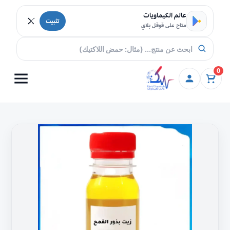
خطي إلى المحتوى
عالم الكيماويات
تثبيت
متاح على قوقل بلاي
0
كمية
زيت
بذور
القمح
:
عالي
الجودة
تسوق