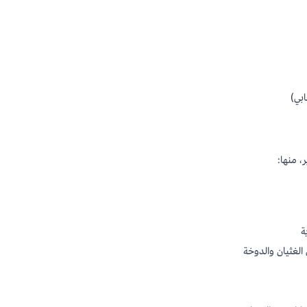
بي)
 منها:
ة
الغثيان والدوخة