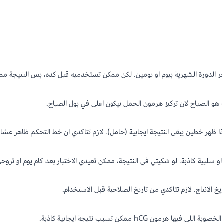
لدورة الشهرية بيوم او يومين. لكن ممكن تستخدميه قبل كده، بس النتيجة ممكن 
الصباح لان تركيز هرمون الحمل بيكون اعلى في بول الصباح.
ا ظهر خطين يبقى النتيجة ايجابية (حامل). لازم تتاكدي ان خط التحكم ظاهر عشا
 سلبية كاذبة. لو شكيتي في النتيجة، ممكن تعيدي الاختبار بعد كام يوم او تروحي
ن hCG ممكن تسبب نتيجة ايجابية كاذبة.