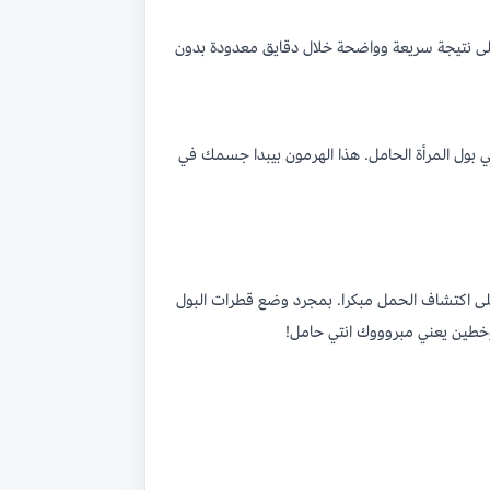
لى نتيجة سريعة وواضحة خلال دقايق معدودة بدون
ية للكشف عن هرمون موجهة الغدد التناسلية المشيمائية البشرية (hCG) اللي بيتواجد في بول المرأة الحامل. هذا الهرمون بيبدا جسمك في
نت قليلة جدا (20 وحدة دولية/مل) وده بيخليه قادر على اكتشاف الحمل مبكرا. بمجرد وضع قطرات البول
وخطين يعني
مبروووك انتي حامل!