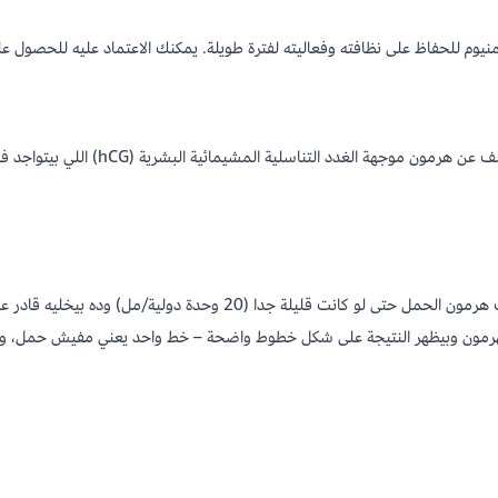
م للحفاظ على نظافته وفعاليته لفترة طويلة. يمكنك الاعتماد عليه للحصول ع
كاست اختبار الحمل يعمل بطريقة بسيطة وذك
الكاست مصمم بتقنية متطوره تقدر تكتشف مستويات هرمون الحمل حتى لو كا
الهرمون وبيظهر النتيجة على شكل خطوط واضحة – خط واحد يعني مفيش حمل، 