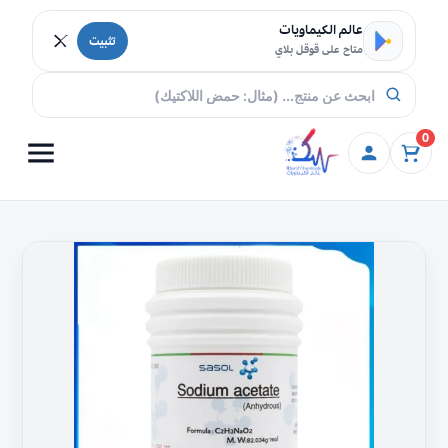
خطي إلى المحتوى
عالم الكيماويات
تثبيت
متاح على قوقل بلاي
0
كمية
خلات
الصوديوم
،
أسيتات
الصوديوم
99%
،