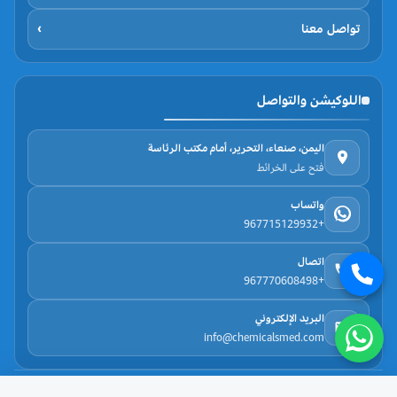
تواصل معنا
›
اللوكيشن والتواصل
اليمن، صنعاء، التحرير، أمام مكتب الرئاسة
فتح على الخرائط
واتساب
+967715129932
اتصال
+967770608498
البريد الإلكتروني
info@chemicalsmed.com
حقوق الطبع والنشر لدى عالم الكيماويات © 2025