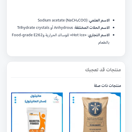
الاسم العلمي
: Sodium acetate (NaCH₃COO)
الاسم الحلات المختلفة
: Anhydrous أو Trihydrate crystals
الاسم التجاري
: «Hot Ice» للوسائد الحرارية وFood‑grade E262
بالطعام
منتجات قد تعجبك
منتجات ذات صلة
هناك
هناك
العديد
العديد
من
من
الأشكال
الأشكال
المختلفة
المختلفة