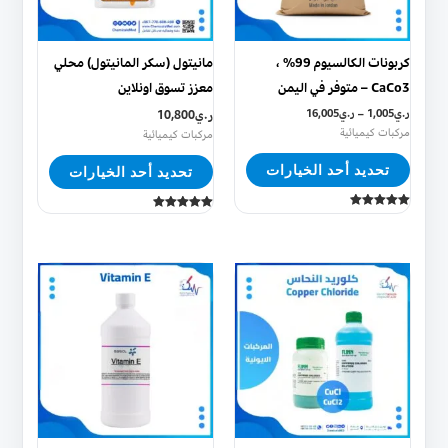
لهذا
لهذا
المنتج.
المنتج.
يمكن
يمكن
كربونات الكالسيوم 99% ،
مانيتول (سكر المانيتول) محلي
اختيار
اختيار
CaCo3 – متوفر في اليمن
معزز تسوق اونلاين
الخيارات
الخيارات
ر.ي
1,005
–
ر.ي
16,005
ر.ي
10,800
على
على
مركبات كيميائية
مركبات كيميائية
صفحة
صفحة
تحديد أحد الخيارات
تحديد أحد الخيارات
المنتج
المنتج
تم التقييم
تم التقييم
5.00
5.00
من 5
من 5
هناك
هناك
العديد
العديد
من
من
الأشكال
الأشكال
المختلفة
المختلفة
لهذا
لهذا
المنتج.
المنتج.