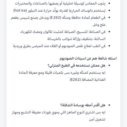
يذوب المعادن كوسيلة تحليلية أو يصفيها بالصناعات والمختبرات
يُستخدم بالوسائد الحرارية لقدرته يولِّد حرارة عند التبلور (hot ice)
في الطعام كمادة حافظة ومنكّه (E 262) ويدخل بصنع شيبس بطعم
ملح وخل
في الصناعة: للنسيج، الصباغة كمثبت للألوان ومضاد للكهرباء
الساكنة، بتنظيف وإزالة شوائب بالخرسانة
في الطب لعلاج نقص الصوديوم أو القلاء عند المرضى بطرق وريدية
اسئله شائعة هم عن اسيتات الصوديوم
هل ممكن نستخدمه في الطبخ المنزلي؟
ايه يستخدم كمنكّه وغيره بس بكميات قليلة ومع معرفة المادة
الغذائية المضافة (E262)
هل أقدر أحطه بوسادة التدفئة؟
ايه بس اشتري النوع الجاهز اللي يحوي بلورات مفرطة التشبع وجهاز
تشغيل آمن