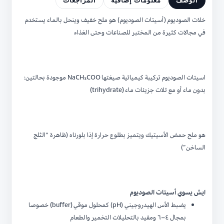
خلات الصوديوم (أسيتات الصوديوم) هو ملح خفيف وينحل بالماء يستخدم
في مجالات كثيرة من المختبر للصناعات وحتى الغذاء
اسيتات الصوديوم تركيبة كيميائية صيغتها NaCH₃COO موجودة بحالتين:
بدون ماء أو مع تلات جزيئات ماء (trihydrate)
هو ملح حمض الأسيتيك ويتميز بطلوع حرارة إذا بلورناه (ظاهرة “الثلج
الساخن”)
ايش يسوي أسيتات الصوديوم
يضبط الأس الهيدروجيني (pH) كمحلول موقي (buffer) خصوصا
بمجال ٤–٦ ومفيد بالتحليلات التخمير والطعام