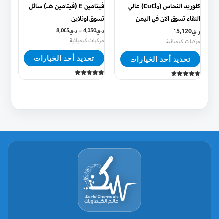
يمكن
يمكن
كلوريد النحاس (CuCl₂) عالي
فيتامين E (فيتامين هـ) سائل
اختيار
اختيار
النقاء تسوق الان في اليمن
تسوق اونلاين
الخيارات
الخيارات
ر.ي
15,120
ر.ي
4,050
–
ر.ي
8,005
على
على
مركبات كيميائية
مركبات كيميائية
صفحة
صفحة
تحديد أحد الخيارات
تحديد أحد الخيارات
المنتج
المنتج
تم التقييم
تم التقييم
5.00
5.00
من 5
من 5