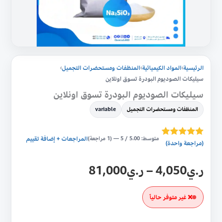
الرئيسية
›
المواد الكيميائية
›
المنظفات ومستحضرات التجميل
›
سيليكات الصوديوم البودرة تسوق اونلاين
سيليكات الصوديوم البودرة تسوق اونلاين
المنظفات ومستحضرات التجميل
variable
متوسط: 5.00 / 5 — (1 مراجعة)
المراجعات + إضافة تقييم
تم التقييم بـ
(مراجعة واحدة)
5.00
من 5
بناءً على
ر.ي
4,050
–
ر.ي
81,000
تقييم عميل
واحد
❌ غير متوفر حالياً