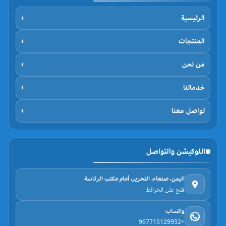
الرئيسية
›
المنتجات
›
من نحن
›
خدماتنا
›
تواصل معنا
›
اللوكيشن والتواصل
اليمن، صنعاء، التحرير، أمام مكتب الرئاسة
فتح على الخرائط
واتساب
+967715129932