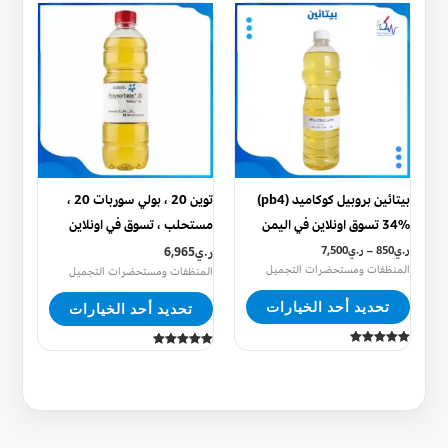
هناك
هناك
العديد
العديد
من
من
الأشكال
الأشكال
المختلفة
المختلفة
لهذا
لهذا
المنتج.
المنتج.
يمكن
يمكن
بيتائين بروبيل كوكاميد (pb4)
توين 20 ، بولي سوربات 20 ،
اختيار
اختيار
34% تسوق اونلاين في اليمن
مستحلب ، تسوق في اونلاين
الخيارات
الخيارات
ر.ي
850
–
ر.ي
7,500
ر.ي
6,965
على
على
المنظفات ومستحضرات التجميل
المنظفات ومستحضرات التجميل
صفحة
صفحة
تحديد أحد الخيارات
تحديد أحد الخيارات
المنتج
المنتج
تم التقييم
تم التقييم
5.00
5.00
من 5
من 5