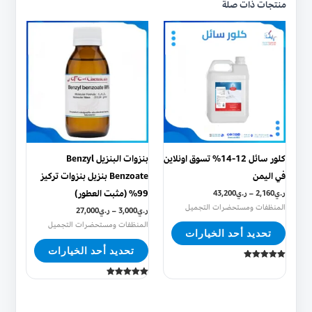
منتجات ذات صلة
هناك
هناك
العديد
العديد
من
من
الأشكال
الأشكال
المختلفة
المختلفة
لهذا
لهذا
المنتج.
المنتج.
يمكن
يمكن
كلور سائل 12-14% تسوق اونلاين
بنزوات البنزيل Benzyl
اختيار
اختيار
في اليمن
Benzoate بنزيل بنزوات تركيز
الخيارات
الخيارات
99% (مثبت العطور)
ر.ي
2,160
–
ر.ي
43,200
على
على
المنظفات ومستحضرات التجميل
ر.ي
3,000
–
ر.ي
27,000
صفحة
صفحة
المنظفات ومستحضرات التجميل
تحديد أحد الخيارات
المنتج
المنتج
تحديد أحد الخيارات
تم التقييم
5.00
من 5
تم التقييم
5.00
من 5