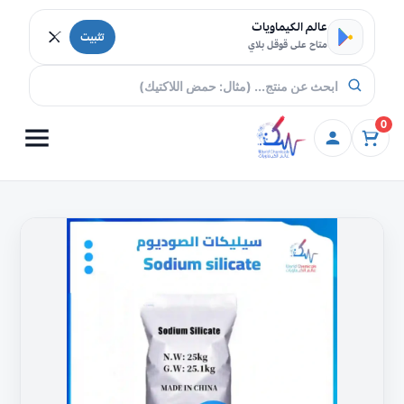
خطي إلى المحتوى
عالم الكيماويات
تثبيت
متاح على قوقل بلاي
0
كمية
سيليكات
الصوديوم
البودرة
تسوق
اونلاين